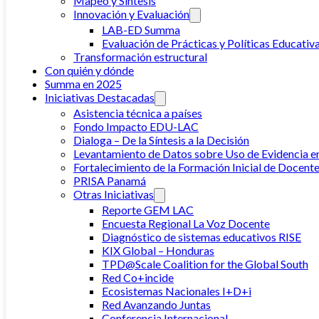
Mapeo y Síntesis
Innovación y Evaluación
LAB-ED Summa
Evaluación de Prácticas y Políticas Educativ
Transformación estructural
Con quién y dónde
Summa en 2025
Iniciativas Destacadas
Asistencia técnica a países
Fondo Impacto EDU-LAC
Dialoga – De la Síntesis a la Decisión
Levantamiento de Datos sobre Uso de Evidencia e
Fortalecimiento de la Formación Inicial de Docente
PRISA Panamá
Otras Iniciativas
Reporte GEM LAC
Encuesta Regional La Voz Docente
Diagnóstico de sistemas educativos RISE
KIX Global – Honduras
TPD@Scale Coalition for the Global South
Red Co+incide
Ecosistemas Nacionales I+D+i
Red Avanzando Juntas
Conferencia Internacional