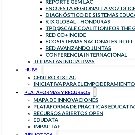
REPORTE GEM LAC
ENCUESTA REGIONAL LA VOZ DOC
DIAGNÓSTICO DE SISTEMAS EDUCA
KIX GLOBAL – HONDURAS
TPD@SCALE COALITION FOR THE 
RED CO+INCIDE
ECOSISTEMAS NACIONALES I+D+I
RED AVANZANDO JUNTAS
CONFERENCIA INTERNACIONAL
TODAS LAS INICIATIVAS
HUBS
CENTRO KIX LAC
INICIATIVA PARA EL EMPODERAMIENTO
PLATAFORMAS Y RECURSOS
MAPA DE INNOVACIONES
PLATAFORMA DE PRÁCTICAS EDUCATIV
RECURSOS ABIERTOS OPEN
EDUDATA
IMPACTA+
BIBLIOTECA