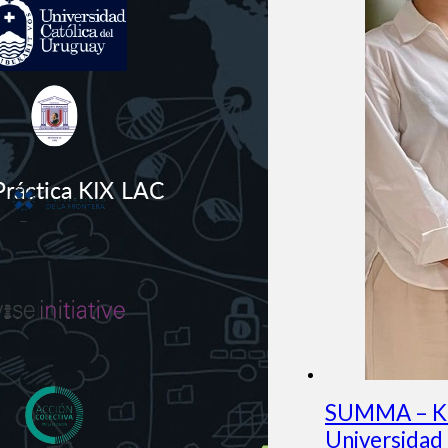
SUMMA – KI
Universidad