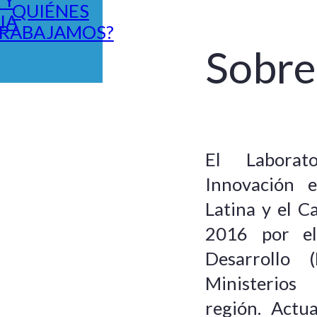
QUIÉNES
IA
RABAJAMOS?
Sobre
El Laborat
Innovación 
Latina y el 
2016 por el
Desarrollo 
Ministeri
región. Act