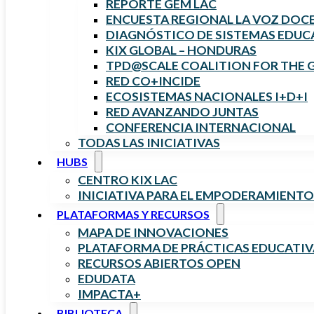
REPORTE GEM LAC
ENCUESTA REGIONAL LA VOZ DOC
DIAGNÓSTICO DE SISTEMAS EDUCA
KIX GLOBAL – HONDURAS
TPD@SCALE COALITION FOR THE 
RED CO+INCIDE
ECOSISTEMAS NACIONALES I+D+I
RED AVANZANDO JUNTAS
CONFERENCIA INTERNACIONAL
TODAS LAS INICIATIVAS
HUBS
CENTRO KIX LAC
INICIATIVA PARA EL EMPODERAMIENTO
PLATAFORMAS Y RECURSOS
MAPA DE INNOVACIONES
PLATAFORMA DE PRÁCTICAS EDUCATIV
RECURSOS ABIERTOS OPEN
EDUDATA
IMPACTA+
BIBLIOTECA