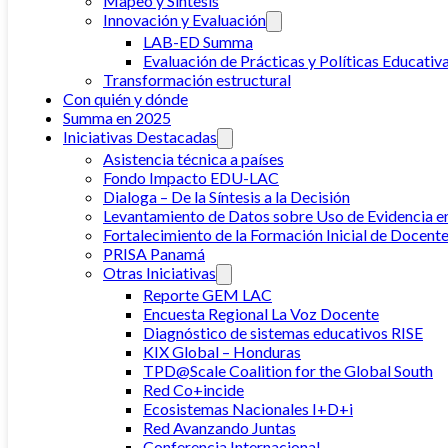
Mapeo y Síntesis
Innovación y Evaluación
LAB-ED Summa
Evaluación de Prácticas y Políticas Educativ
Transformación estructural
Con quién y dónde
Summa en 2025
Iniciativas Destacadas
Asistencia técnica a países
Fondo Impacto EDU-LAC
Dialoga – De la Síntesis a la Decisión
Levantamiento de Datos sobre Uso de Evidencia e
Fortalecimiento de la Formación Inicial de Docente
PRISA Panamá
Otras Iniciativas
Reporte GEM LAC
Encuesta Regional La Voz Docente
Diagnóstico de sistemas educativos RISE
KIX Global – Honduras
TPD@Scale Coalition for the Global South
Red Co+incide
Ecosistemas Nacionales I+D+i
Red Avanzando Juntas
Conferencia Internacional