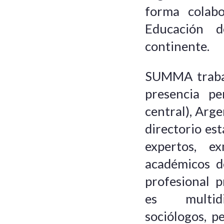
forma colabor
Educación 
continente.
SUMMA trabaj
presencia pe
central), Arg
directorio es
expertos, e
académicos d
profesional p
es multidis
sociólogos, pe