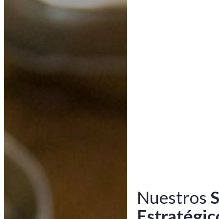
Nuestros
S
Estratégic