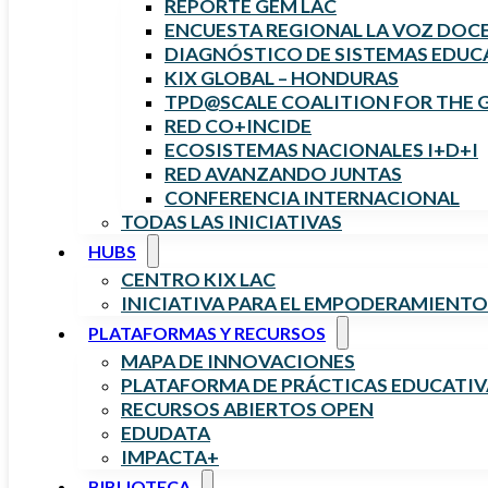
REPORTE GEM LAC
ENCUESTA REGIONAL LA VOZ DOC
DIAGNÓSTICO DE SISTEMAS EDUCA
KIX GLOBAL – HONDURAS
TPD@SCALE COALITION FOR THE 
RED CO+INCIDE
ECOSISTEMAS NACIONALES I+D+I
RED AVANZANDO JUNTAS
CONFERENCIA INTERNACIONAL
TODAS LAS INICIATIVAS
HUBS
CENTRO KIX LAC
INICIATIVA PARA EL EMPODERAMIENTO
PLATAFORMAS Y RECURSOS
MAPA DE INNOVACIONES
PLATAFORMA DE PRÁCTICAS EDUCATIV
RECURSOS ABIERTOS OPEN
EDUDATA
IMPACTA+
BIBLIOTECA