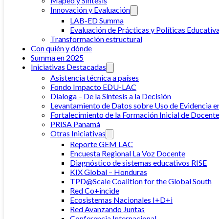
Mapeo y Síntesis
Innovación y Evaluación
LAB-ED Summa
Evaluación de Prácticas y Políticas Educativ
Transformación estructural
Con quién y dónde
Summa en 2025
Iniciativas Destacadas
Asistencia técnica a países
Fondo Impacto EDU-LAC
Dialoga – De la Síntesis a la Decisión
Levantamiento de Datos sobre Uso de Evidencia e
Fortalecimiento de la Formación Inicial de Docente
PRISA Panamá
Otras Iniciativas
Reporte GEM LAC
Encuesta Regional La Voz Docente
Diagnóstico de sistemas educativos RISE
KIX Global – Honduras
TPD@Scale Coalition for the Global South
Red Co+incide
Ecosistemas Nacionales I+D+i
Red Avanzando Juntas
Conferencia Internacional