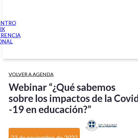
ENTRO
IX
RENCIA
ONAL
VOLVER A AGENDA
Webinar “¿Qué sabemos
sobre los impactos de la Covi
-19 en educación?”
23 de noviembre de 2022