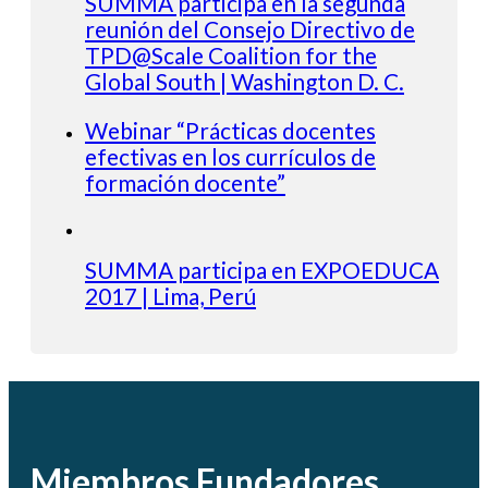
SUMMA participa en la segunda
reunión del Consejo Directivo de
TPD@Scale Coalition for the
Global South | Washington D. C.
Webinar “Prácticas docentes
efectivas en los currículos de
formación docente”
SUMMA participa en EXPOEDUCA
2017 | Lima, Perú
Miembros Fundadores