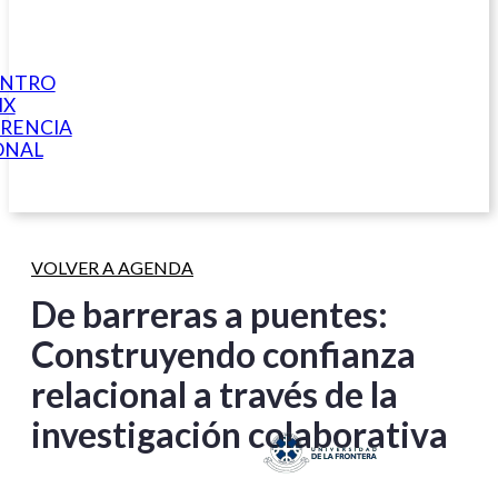
ENTRO
IX
RENCIA
ONAL
VOLVER A AGENDA
De barreras a puentes:
Construyendo confianza
relacional a través de la
investigación colaborativa