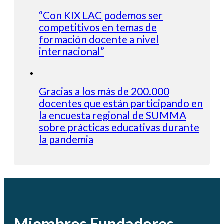
“Con KIX LAC podemos ser
competitivos en temas de
formación docente a nivel
internacional”
Gracias a los más de 200.000
docentes que están participando en
la encuesta regional de SUMMA
sobre prácticas educativas durante
la pandemia
Miembros Fundadores