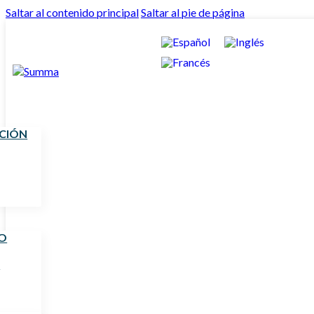
Saltar al contenido principal
Saltar al pie de página
UCIÓN
O
S