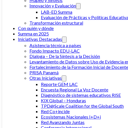
Mapeo y Síntesis
Innovación y Evaluación
LAB-ED Summa
Evaluación de Prácticas y Políticas Educativ
Transformación estructural
Con quién y dónde
Summa en 2025
Iniciativas Destacadas
Asistencia técnica a países
Fondo Impacto EDU-LAC
Dialoga – De la Síntesis a la Decisión
Levantamiento de Datos sobre Uso de Evidencia e
Fortalecimiento de la Formación Inicial de Docente
PRISA Panamá
Otras Iniciativas
Reporte GEM LAC
Encuesta Regional La Voz Docente
Diagnóstico de sistemas educativos RISE
KIX Global – Honduras
TPD@Scale Coalition for the Global South
Red Co+incide
Ecosistemas Nacionales I+D+i
Red Avanzando Juntas
Conferencia Internacional