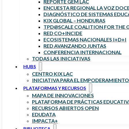
REPORTE GEM LAC
ENCUESTA REGIONAL LA VOZ DOC
DIAGNÓSTICO DE SISTEMAS EDUCA
KIX GLOBAL – HONDURAS
TPD@SCALE COALITION FOR THE 
RED CO+INCIDE
ECOSISTEMAS NACIONALES I+D+I
RED AVANZANDO JUNTAS
CONFERENCIA INTERNACIONAL
TODAS LAS INICIATIVAS
HUBS
CENTRO KIX LAC
INICIATIVA PARA EL EMPODERAMIENTO
PLATAFORMAS Y RECURSOS
MAPA DE INNOVACIONES
PLATAFORMA DE PRÁCTICAS EDUCATIV
RECURSOS ABIERTOS OPEN
EDUDATA
IMPACTA+
BIBLIOTECA