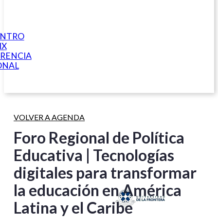
ENTRO
IX
RENCIA
ONAL
VOLVER A AGENDA
Foro Regional de Política
Educativa | Tecnologías
digitales para transformar
la educación en América
Latina y el Caribe